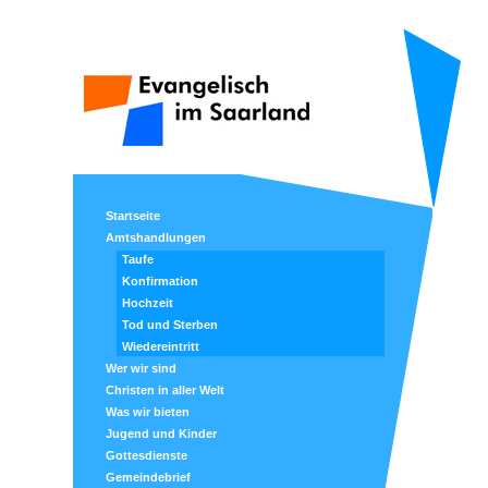
Startseite
Amtshandlungen
Taufe
Konfirmation
Hochzeit
Tod und Sterben
Wiedereintritt
Wer wir sind
Christen in aller Welt
Was wir bieten
Jugend und Kinder
Gottesdienste
Gemeindebrief